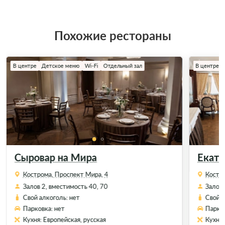
Похожие рестораны
В центре
Детское меню
Wi-Fi
Отдельный зал
В центре
Сыровар на Мира
Екате
Кострома, ​Проспект Мира, 4
Костро
Залов 2, вместимость 40, 70
Залов 
Свой алкоголь: нет
Свой а
Парковка: нет
Парков
Кухня: Европейская, русская
Кухня: