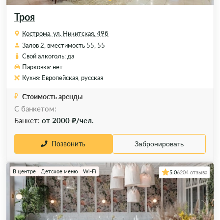
Троя
Кострома, ул. Никитская, 49б
Залов 2, вместимость 55, 55
Свой алкоголь: да
Парковка: нет
Кухня: Европейская, русская
Стоимость аренды
С банкетом:
Банкет:
от 2000 ₽/чел.
Позвонить
Забронировать
В центре
Детское меню
Wi-Fi
5.0
6204 отзыва