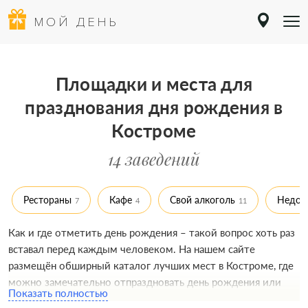
МОЙ ДЕНЬ
Площадки и места для
празднования дня рождения в
Костроме
14 заведений
Рестораны
Кафе
Свой алкоголь
Недор
7
4
11
Как и где отметить день рождения – такой вопрос хоть раз
вставал перед каждым человеком. На нашем сайте
размещён обширный каталог лучших мест в Костроме, где
можно замечательно отпраздновать день рождения или
Показать полностью
юбилей для взрослого. Выбрать подходящую площадку