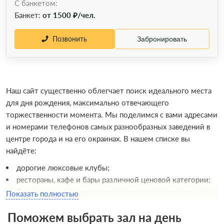
С банкетом:
Банкет:
от 1500 ₽/чел.
Позвонить
Забронировать
Наш сайт существенно облегчает поиск идеального места
для дня рождения, максимально отвечающего
торжественности момента. Мы поделимся с вами адресами
и номерами телефонов самых разнообразных заведений в
центре города и на его окраинах. В нашем списке вы
найдёте:
дорогие люксовые клубы;
рестораны, кафе и бары различной ценовой категории;
базы отдыха и другие места на открытом воздухе.
Показать полностью
Благодаря удобному функционалу нашего сервиса вы
Поможем выбрать зал на день
сможете быстро подобрать и снять в аренду лучшую