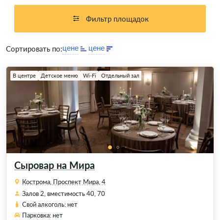
можно легко и быстро, ведь каталог содержит все
необходимые сведения и очень удобно отформатирован: к
Фильтр площадок
каждому заведению есть подробное описание, имеются
фото залов; для каждой площадки отмечены основные и
Сортировать по:
дополнительные услуги. Вся информация доступна к
просмотру – сравнивайте, выбирайте и заказывайте
понравившееся помещение для празднования дня рождения.
В центре
Детское меню
Wi-Fi
Отдельный зал
Сыровар на Мира
Кострома, ​Проспект Мира, 4
Залов 2, вместимость 40, 70
Свой алкоголь: нет
Парковка: нет