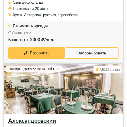
Свой алкоголь: да
Парковка: на 20 авто
Кухня: Авторская, русская, европейская
Стоимость аренды
C банкетом:
Банкет:
от 2000 ₽/чел.
Позвонить
Забронировать
В центре
Детское меню
Wi-Fi
4.8
123 отзыва
Александровский