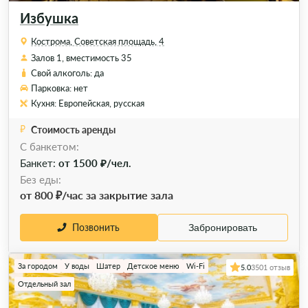
Избушка
Кострома, Советская площадь, 4
Залов 1, вместимость 35
Свой алкоголь: да
Парковка: нет
Кухня: Европейская, русская
Стоимость аренды
C банкетом:
Банкет:
от 1500 ₽/чел.
Без еды:
от 800 ₽/час за закрытие зала
Позвонить
Забронировать
За городом
У воды
Шатер
Детское меню
Wi-Fi
5.0
3501 отзыв
Отдельный зал